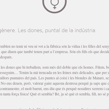
gènere. Les dones, puntal de la indústria
blen no tenir ni veu ni vot a la fàbrica són la vídua i les filles del sen
 i que diuen que també tenen part a l’empresa. Són els fills els que decid
 despatx.
les dones que hi treballem, som més del doble que els homes. Filem, b
resseguim… Tenim la mà trencada en les feines més delicades, que per 
millors puntaires del país. Les puntes al coixí i les blondes de Mataró, 
o ens deuen, però, valorar gaire aquesta destresa perquè ja saps que 
contramestre, el molt barrut, ens diu que és perquè nosaltres xerrem i 
m tanta força física! Què et sembla? Bé, ja sé què et sembla, fill, no sé 