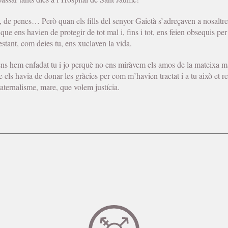
, de penes… Però quan els fills del senyor Gaietà s’adreçaven a nosaltre
ue ens havien de protegir de tot mal i, fins i tot, ens feien obsequis pe
tant, com deies tu, ens xuclaven la vida.
ns hem enfadat tu i jo perquè no ens miràvem els amos de la mateixa m
e els havia de donar les gràcies per com m’havien tractat i a tu això et 
aternalisme, mare, que volem justícia.