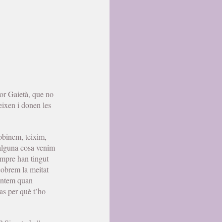
yor Gaietà, que no
eixen i donen les
obinem, teixim,
alguna cosa venim
sempre han tingut
cobrem la meitat
cantem quan
pas per què t’ho