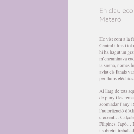
En clau eco
Mataró
He vist com a la f
Central i fins i to
hi ha hagut un gra
m’encaminava cada d
la sirena, només hi
aviat els fanals v
per llums elèctrics
Al llarg de tots aqu
de puny i les rema
acomiadar l’any 188
l’autorització d’Al
creixent… Calçotet
Filipines, Japó… I 
i sobretot treball