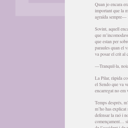
Quan jo encara era
important que la m
agraïda sempre— i 
Sovint, aquell enc
que m’incomodaven
que estan per sobr
paraules quan el va
va posar el crit al 
—Tranquil·la, noia
La Pilar, ràpida c
el Sendo que va ven
encarregat no em 
Temps després, m’hi
m’ho has explicat 
defensar la raó i 
començament… si no
de l’accident i de 