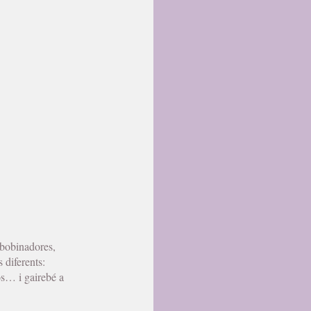
, bobinadores,
 diferents:
os… i gairebé a