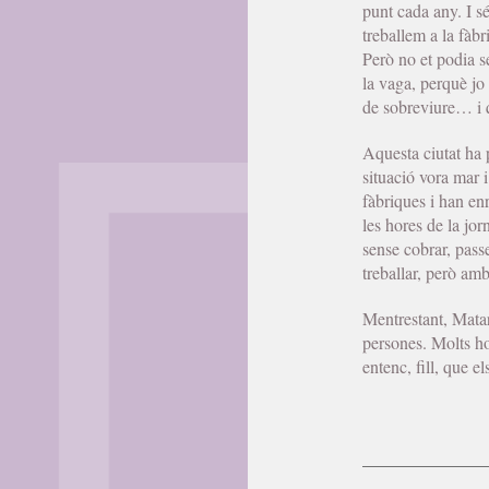
punt cada any. I s
treballem a la fàbr
Però no et podia s
la vaga, perquè jo
de sobreviure… i q
Aquesta ciutat ha p
situació vora mar 
fàbriques i han en
les hores de la jor
sense cobrar, pass
treballar, però am
Mentrestant, Matar
persones. Molts ho
entenc, fill, que el