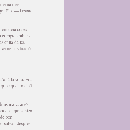
a feina més
e. Ella —li estaré
s, em deia coses
b compte amb els
s enllà de les
 veure la situació
’allà la vora. Era
s que aquell maleït
diràs mare, això
ra dels qui sabien
 de bon
r salvar, després