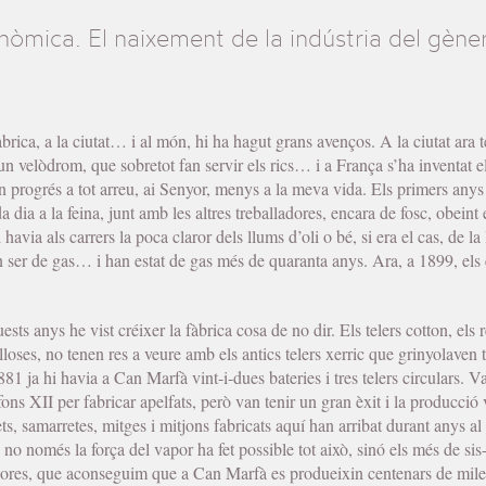
nòmica. El naixement de la indústria del gène
àbrica, a la ciutat… i al món, hi ha hagut grans avenços. A la ciutat ara
t un velòdrom, que sobretot fan servir els rics… i a França s’ha inventat e
n progrés a tot arreu, ai Senyor, menys a la meva vida. Els primers any
ia a la feina, junt amb les altres treballadores, encara de fosc, obeint el
 havia als carrers la poca claror dels llums d’oli o bé, si era el cas, de 
an ser de gas… i han estat de gas més de quaranta anys. Ara, a 1899, els 
.
ests anys he vist créixer la fàbrica cosa de no dir. Els telers cotton, els re
lloses, no tenen res a veure amb els antics telers xerric que grinyolave
1 ja hi havia a Can Marfà vint-i-dues bateries i tres telers circulars. V
fons XII per fabricar apelfats, però van tenir un gran èxit i la producció 
s, samarretes, mitges i mitjons fabricats aquí han arribat durant anys al
no només la força del vapor ha fet possible tot això, sinó els més de sis-
adores, que aconseguim que a Can Marfà es produeixin centenars de mile