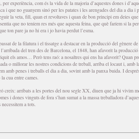
é, per experiència, com és la vida de la majoria d’aquestes dones i d’aq
ica i que no guanyem sinó per les patates i les arengades del dia a dia i
eguir la veta, fill, quan et revoltaves i quan de bon principi em deies qu
 sentia que no teníem res més que aquesta feina, que què faríem si la p
ue ton pare ja no hi era i jo havia perdut l’esma.
assat de la filatura i el tissatge a destacar en la producció del gènere de
i l’arribada del tren des de Barcelona, el 1848, han afavorit la producció
riquit els amos… Però tens raó: a nosaltres qui ens ha afavorit? Quan pr
nada o millorar les nostres condicions de treball, arriba el locaut i, amb l
em amb penes i treballs el dia a dia, sovint amb la panxa buida. I despré
b la cua entre cames.
ó creix: arribats a les portes del nou segle XX, diuen que ja hi vivim 
mes i dones vinguts de fora s’han sumat a la massa treballadora d’aques
s necessitem a tots.