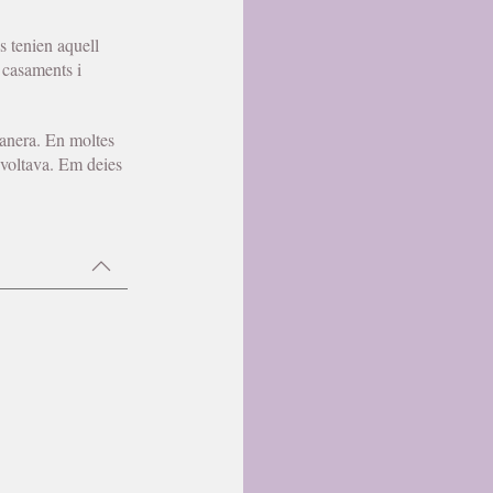
s tenien aquell
r casaments i
anera. En moltes
revoltava. Em deies