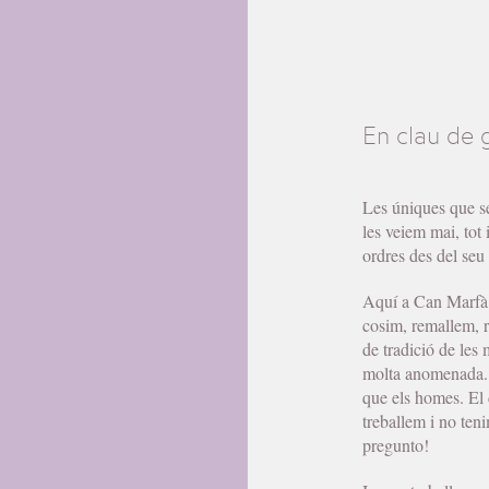
En clau de 
Les úniques que sem
les veiem mai, tot
ordres des del seu
Aquí a Can Marfà 
cosim, remallem, 
de tradició de les 
molta anomenada. N
que els homes. El 
treballem i no teni
pregunto!