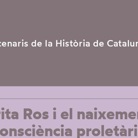
cenaris de la Història de Catalu
ta Ros i el naixeme
onsciència proletàr