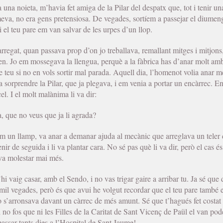
 una noieta, m’havia fet amiga de la Pilar del despatx que, tot i tenir un
eva, no era gens pretensiosa. De vegades, sortíem a passejar el diumeng
el teu pare em van salvar de les urpes d’un llop.
arregat, quan passava prop d’on jo treballava, remallant mitges i mitjon
. Jo em mossegava la llengua, perquè a la fàbrica has d’anar molt am
e teu si no en vols sortir mal parada. Aquell dia, l’homenot volia anar mé
 sorprendre la Pilar, que ja plegava, i em venia a portar un encàrrec. En
cel. I el molt malànima li va dir:
, que no veus que ja li agrada?
om un llamp, va anar a demanar ajuda al mecànic que arreglava un teler d
ir de seguida i li va plantar cara. No sé pas què li va dir, però el cas é
va molestar mai més.
 vaig casar, amb el Sendo, i no vas trigar gaire a arribar tu. Ja sé que 
mil vegades, però és que avui he volgut recordar que el teu pare també e
no s’arronsava davant un càrrec de més amunt. Sé que t’hagués fet costat
 fos que ni les Filles de la Caritat de Sant Vicenç de Paül el van pode
passar tants dies a l’Hospital de Sant Jaume!