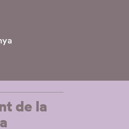
nya
nt de la
ia