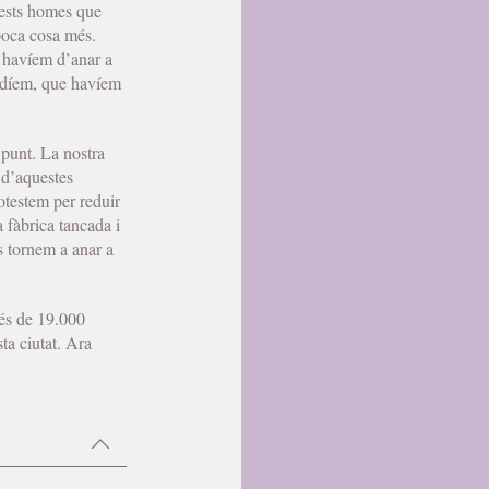
uests homes que
 poca cosa més.
e havíem d’anar a
erdíem, que havíem
 punt. La nostra
 d’aquestes
otestem per reduir
a fàbrica tancada i
s tornem a anar a
més de 19.000
ta ciutat. Ara