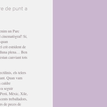
re de punt a
 tenim un Parc
l cinematògraf! Sí,
s quan
 crit estrident de
la lluna plena… Ben
estan canviant tots
ctilinis, els telers
n tant. Quan vam
a caldre
va seguir
 Perú, Mèxic, Xile,
cents treballadors,
rs de peces de