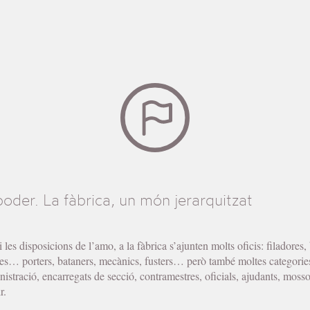
poder. La fàbrica, un món jerarquitzat
i les disposicions de l’amo, a la fàbrica s’ajunten molts oficis: filadores
res… porters, bataners, mecànics, fusters… però també moltes categories
nistració, encarregats de secció, contramestres, oficials, ajudants, moss
r.