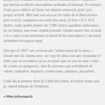
que havien acollit les mercaderies arribades d’ultramar. Es tractava
d’uns pocs edificis de fusta i un dipòsit comercial, petit i poc
proper al moll. Més tard van aixecar els rafals de la Barceloneta,
però si m’hi comparava en sortia ben parat. Jo feia 120 x 58,8
metres, tenia quatre plantes de 7.000 metres quadrats cadascuna i,
en els baixos, una zona central porxada. Quatre metres fins al moll
i sis a cada costat permetien el trànsit de les mercaderies i un reixat
delimitava tot aquest espai.
Des que el 1907 van col·locar-me l’última reixa de la tanca, i
durant més de setanta anys, no vaig fer altra cosa que esguardar el
tràfec que m’envoltava i ja us asseguro que no era un anar i venir
de comtes ni marquesos, sinó de persones que treballaven de
valent: estibadors, traginers, comerciants, mariners, pescadors…
Cada dia la primera llum de l’alba descobria, al mateix temps que
jo, aquell feinejar de formiguer.
+ Més informació