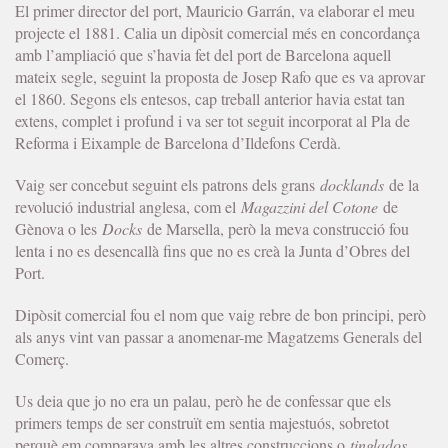
El primer director del port, Mauricio Garrán, va elaborar el meu
projecte el 1881. Calia un dipòsit comercial més en concordança
amb l’ampliació que s’havia fet del port de Barcelona aquell
mateix segle, seguint la proposta de Josep Rafo que es va aprovar
el 1860. Segons els entesos, cap treball anterior havia estat tan
extens, complet i profund i va ser tot seguit incorporat al Pla de
Reforma i Eixample de Barcelona d’Ildefons Cerdà.
Vaig ser concebut seguint els patrons dels grans
docklands
de la
revolució industrial anglesa, com el
Magazzini del Cotone
de
Gènova o les
Docks
de Marsella, però la meva construcció fou
lenta i no es desencallà fins que no es creà la Junta d’Obres del
Port.
Dipòsit comercial fou el nom que vaig rebre de bon principi, però
als anys vint van passar a anomenar-me Magatzems Generals del
Comerç.
Us deia que jo no era un palau, però he de confessar que els
primers temps de ser construït em sentia majestuós, sobretot
perquè em comparava amb les altres construccions o
tinglados
,