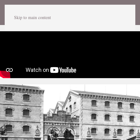
ESCENARIS DE LA HISTÒRIA
El Palau de Mar i el port de Barce
DE CATALUNYA
Skip to main content