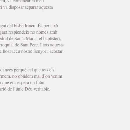
obem, va començar el meu
ri va disposar separar aquesta
egat del bisbe Irineu. És per això
’Ègara resplendeix no només amb
dral de Santa Maria, el baptisteri,
rroquial de Sant Pere. I tots aquests
 de lloar Déu nostre Senyor i acostar-
rdances perquè cal que tots els
formem, no oblidem mai d’on venim
sa que ens espera un futur
ació de l’únic Déu veritable.