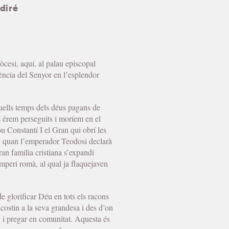
diré
òcesi, aquí, al palau episcopal
cència del Senyor en l’esplendor
quells temps dels déus pagans de
s érem perseguits i moríem en el
ou Constantí I el Gran qui obrí les
nt, quan l’emperador Teodosi declarà
gran família cristiana s’expandí
mperi romà, al qual ja flaquejaven
e glorificar Déu en tots els racons
 acostin a la seva grandesa i des d’on
 i pregar en comunitat. Aquesta és