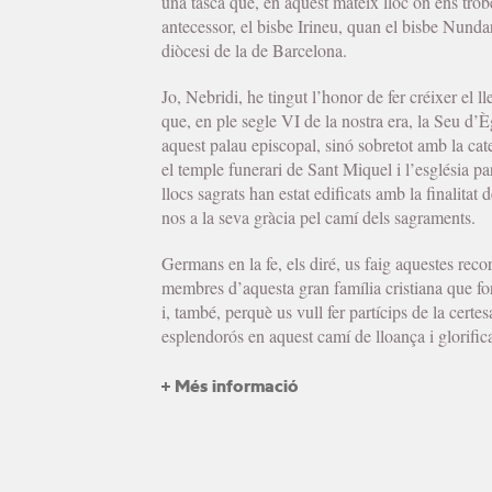
una tasca que, en aquest mateix lloc on ens tr
antecessor, el bisbe Irineu, quan el bisbe Nunda
diòcesi de la de Barcelona.
Jo, Nebridi, he tingut l’honor de fer créixer el ll
que, en ple segle VI de la nostra era, la Seu d
aquest palau episcopal, sinó sobretot amb la cate
el temple funerari de Sant Miquel i l’església pa
llocs sagrats han estat edificats amb la finalitat
nos a la seva gràcia pel camí dels sagraments.
Germans en la fe, els diré, us faig aquestes reco
membres d’aquesta gran família cristiana que 
i, també, perquè us vull fer partícips de la certe
esplendorós en aquest camí de lloança i glorific
+ Més informació