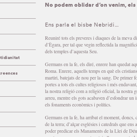
No podem oblidar d’on venim, els 
Ens parla el bisbe Nebridi…
Reuniré tots els preveres i diaques de la meva di
d’Ègara, per tal que vegin reflectida la magnifi
dels temples d’aquesta Seu.
tidianitat
Germans en la fe, els diré, enrere han quedat a
Roma. Enrere, aquells temps en què els cristian
creences
martiri, batejats de nou per la sang. De primer f
portes a tots els cultes religiosos i més endava
la nostra religió com a religió oficial, la nostra 
arreu, mentre els gots acabaven d’esfondrar un i
els fonaments econòmics i polítics.
Germans en la fe, ha arribat el moment, doncs, d
de la terra; d’alçar esglésies i catedrals que ens
poder predicar els Manaments de la Llei de Déu