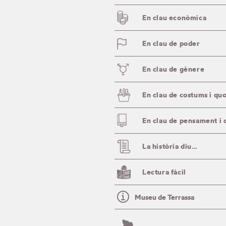
En clau econòmica
En clau de poder
En clau de gènere
En clau de costums i quo
En clau de pensament i 
La història diu…
Lectura fàcil
Museu de Terrassa